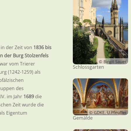
in der Zeit von
1836 bis
n der Burg Stolzenfels
© Birgit Sauer
s war vom Trierer
Schlossgarten
urg (1242-1259) als
pfälzischen
Truppen des
IV. im Jahr
1689
die
chen Zeit wurde die
© GDKE, U.Pfeuffer
als Eigentum
Gemälde