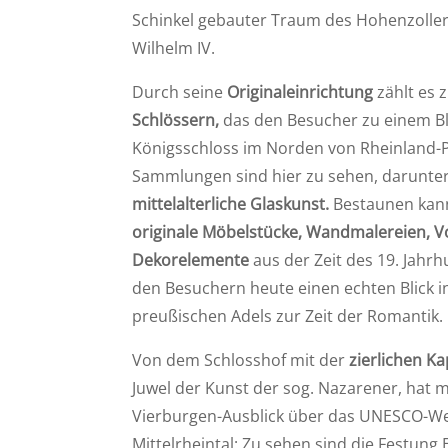
Schinkel gebauter Traum des Hohenzoller
Wilhelm IV.
Durch seine
Originaleinrichtung
zählt es 
Schlössern,
das den Besucher zu einem Bli
Königsschloss im Norden von Rheinland-Pf
Sammlungen sind hier zu sehen, darunte
mittelalterliche Glaskunst.
Bestaunen kann
originale Möbelstücke, Wandmalereien, 
Dekorelemente
aus der Zeit des 19. Jahrh
den Besuchern heute einen echten Blick i
preußischen Adels zur Zeit der Romantik.
Von dem Schlosshof mit der
zierlichen Ka
Juwel der Kunst der sog. Nazarener, hat 
Vierburgen-Ausblick über das UNESCO-W
Mittelrheintal: Zu sehen sind die Festung 