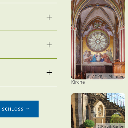
© GDKE, U.Pfeuffer
Kirche
 SCHLOSS
©Birgit Sauer