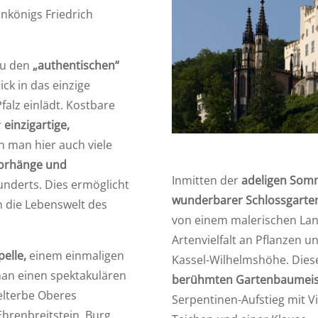
nkönigs Friedrich
zu den
„authentischen“
ck in das einzige
alz einlädt. Kostbare
r
einzigartige,
 man hier auch viele
Vorhänge und
Inmitten der
adeligen Som
underts. Dies ermöglicht
wunderbarer Schlossgarten
n die Lebenswelt des
von einem malerischen Lan
Artenvielfalt an Pflanzen u
pelle,
einem einmaligen
Kassel-Wilhelmshöhe. Dies
man einen spektakulären
berühmten Gartenbaumeiste
elterbe Oberes
Serpentinen-Aufstieg mit Vi
Ehrenbreitstein, Burg