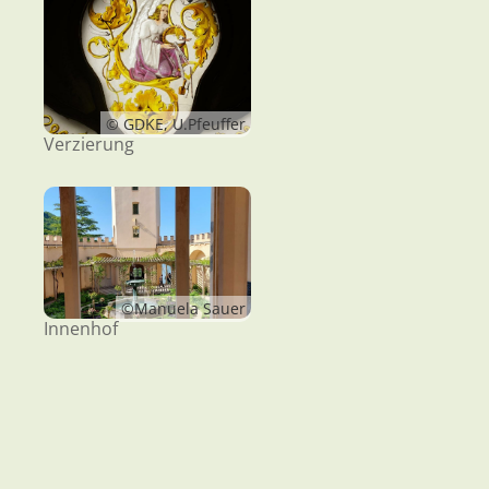
© GDKE, U.Pfeuffer
Verzierung
©Manuela Sauer
Innenhof