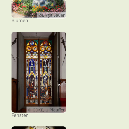
©Birgit Sauer
Blumen
© GDKE, U.Pfeuffer
Fenster