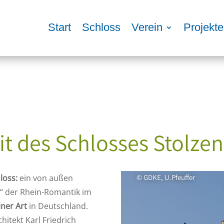
Start
Schloss
Verein
Projekte
it des Schlosses Stolzen
loss:
ein von außen
© GDKE, U.Pfeuffer
s“ der Rhein-Romantik im
iner Art
in Deutschland.
hitekt Karl Friedrich